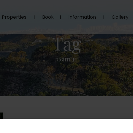
Properties
Book
Information
Gallery
Tag
NIGHTLIFE