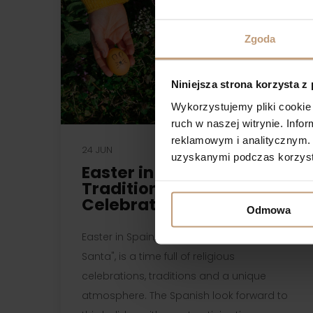
Zgoda
Niniejsza strona korzysta z
Wykorzystujemy pliki cookie 
ruch w naszej witrynie. Inf
reklamowym i analitycznym. 
24 JUN
uzyskanymi podczas korzysta
Easter in Spain –
Traditions and
Celebrations
Odmowa
Easter in Spain, also known as "Semana
Santa", is a time full of religious
celebrations, traditions and a unique
atmosphere. The Spanish look forward to